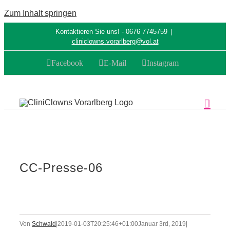
Zum Inhalt springen
Kontaktieren Sie uns! - 0676 7745759
|
cliniclowns.vorarlberg@vol.at
Facebook
E-Mail
Instagram
CC-Presse-06
Von
Schwald
|
2019-01-03T20:25:46+01:00
Januar 3rd, 2019
|