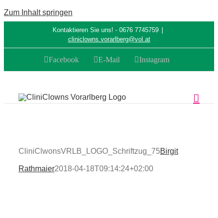
Zum Inhalt springen
Kontaktieren Sie uns! - 0676 7745759
|
cliniclowns.vorarlberg@vol.at
Facebook
E-Mail
Instagram
CliniClwonsVRLB_LOGO_Schriftzug_75
Birgit
Rathmaier
2018-04-18T09:14:24+02:00