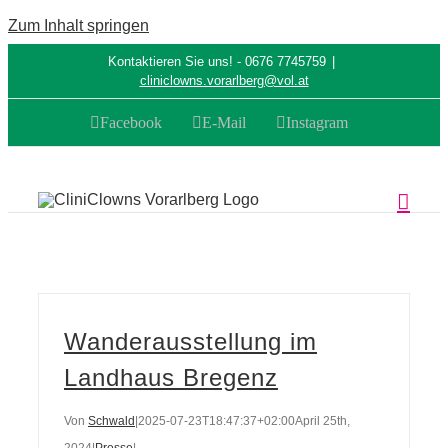
Zum Inhalt springen
Kontaktieren Sie uns! - 0676 7745759
|
cliniclowns.vorarlberg@vol.at
Facebook
E-Mail
Instagram
Wanderausstellung im
Landhaus Bregenz
Von
Schwald
|
2025-07-23T18:47:37+02:00
April 25th,
2024
|
Presse
|