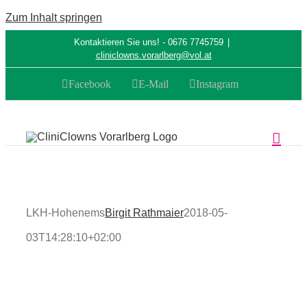
Zum Inhalt springen
Kontaktieren Sie uns! - 0676 7745759
|
cliniclowns.vorarlberg@vol.at
Facebook
E-Mail
Instagram
LKH-Hohenems
Birgit Rathmaier
2018-05-
03T14:28:10+02:00