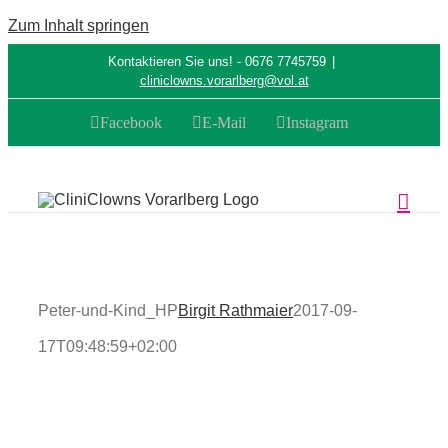
Zum Inhalt springen
Kontaktieren Sie uns! - 0676 7745759
|
cliniclowns.vorarlberg@vol.at
Facebook
E-Mail
Instagram
Peter-und-Kind_HP
Birgit Rathmaier
2017-09-
17T09:48:59+02:00