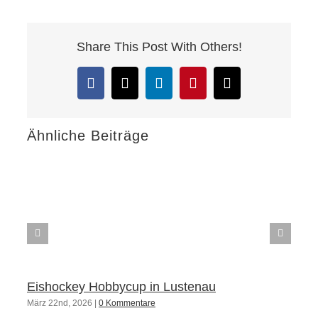
Share This Post With Others!
Facebook
X
LinkedIn
Pinterest
E-
Mail
Ähnliche Beiträge
Eishockey Hobbycup in Lustenau
März 22nd, 2026
|
0 Kommentare