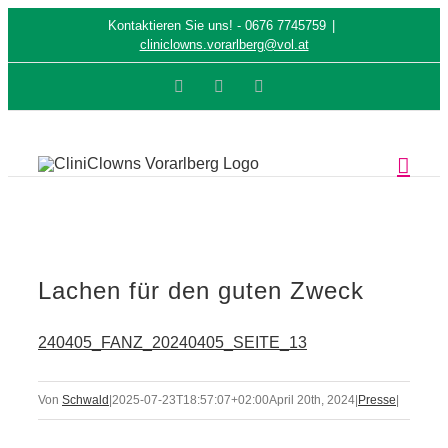
Zum
Kontaktieren Sie uns! - 0676 7745759
|
cliniclowns.vorarlberg@vol.at
Inhalt
Facebook
E-
Instagram
springen
Mail
Lachen für den guten Zweck
240405_FANZ_20240405_SEITE_13
Von
Schwald
|
2025-07-23T18:57:07+02:00
April 20th, 2024
|
Presse
|