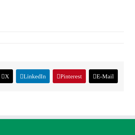
X
LinkedIn
Pinterest
E-Mail