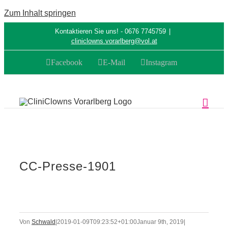
Zum Inhalt springen
Kontaktieren Sie uns! - 0676 7745759
|
cliniclowns.vorarlberg@vol.at
Facebook
E-Mail
Instagram
CC-Presse-1901
Von
Schwald
|
2019-01-09T09:23:52+01:00
Januar 9th, 2019
|